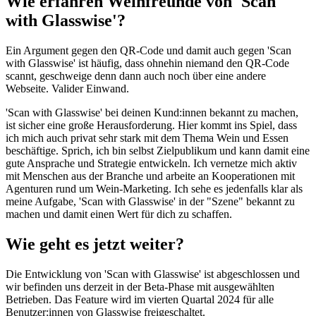
Wie erfahren Weinfreunde von 'Scan
with Glasswise'?
Ein Argument gegen den QR-Code und damit auch gegen 'Scan
with Glasswise' ist häufig, dass ohnehin niemand den QR-Code
scannt, geschweige denn dann auch noch über eine andere
Webseite. Valider Einwand.
'Scan with Glasswise' bei deinen Kund:innen bekannt zu machen,
ist sicher eine große Herausforderung. Hier kommt ins Spiel, dass
ich mich auch privat sehr stark mit dem Thema Wein und Essen
beschäftige. Sprich, ich bin selbst Zielpublikum und kann damit eine
gute Ansprache und Strategie entwickeln. Ich vernetze mich aktiv
mit Menschen aus der Branche und arbeite an Kooperationen mit
Agenturen rund um Wein-Marketing. Ich sehe es jedenfalls klar als
meine Aufgabe, 'Scan with Glasswise' in der "Szene" bekannt zu
machen und damit einen Wert für dich zu schaffen.
Wie geht es jetzt weiter?
Die Entwicklung von 'Scan with Glasswise' ist abgeschlossen und
wir befinden uns derzeit in der Beta-Phase mit ausgewählten
Betrieben. Das Feature wird im vierten Quartal 2024 für alle
Benutzer:innen von Glasswise freigeschaltet.