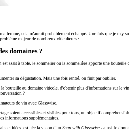
 ma femme, cela m'aurait probablement échappé. Une fois que je m'y suis
 problème majeur de nombreux viticulteurs :
des domaines ?
 est assis à table, le sommelier ou la sommelière apporte une bouteille de
umenter sa dégustation. Mais une fois rentré, on finit par oublier.
 bouteille au domaine viticole, d'obtenir plus d'informations sur le vin e
conversation ?
s amateurs de vin avec Glasswise.
etage soient accessibles et visibles pour tous, un objectif compréhensib
des informations supplémentaires.
its et idées, est née la vision d'un
Scan with Glasswise
- ainsi, je donn